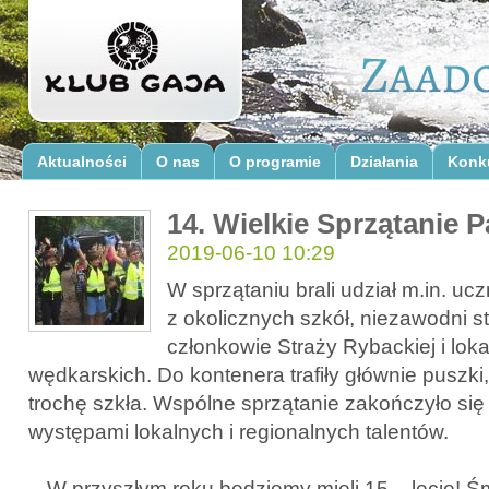
Aktualności
O nas
O programie
Działania
Konk
14. Wielkie Sprzątanie P
2019-06-10 10:29
W sprzątaniu brali udział m.in. uc
z okolicznych szkół, niezawodni s
członkowie Straży Rybackiej i lok
wędkarskich. Do kontenera trafiły głównie puszki,
trochę szkła. Wspólne sprzątanie zakończyło się 
występami lokalnych i regionalnych talentów.
- „W przyszłym roku będziemy mieli 15 – lecie! Śm