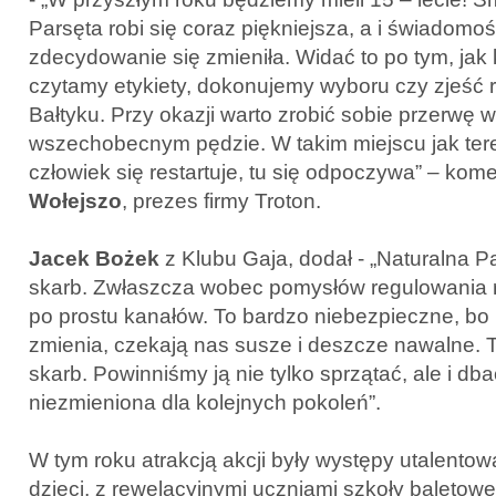
Parsęta robi się coraz piękniejsza, a i świadomo
zdecydowanie się zmieniła. Widać to po tym, ja
czytamy etykiety, dokonujemy wyboru czy zjeść ry
Bałtyku. Przy okazji warto zrobić sobie przerwę 
wszechobecnym pędzie. W takim miejscu jak ter
człowiek się restartuje, tu się odpoczywa” – ko
Wołejszo
, prezes firmy Troton.
Jacek Bożek
z Klubu Gaja, dodał - „Naturalna P
skarb. Zwłaszcza wobec pomysłów regulowania rz
po prostu kanałów. To bardzo niebezpieczne, bo 
zmienia, czekają nas susze i deszcze nawalne. T
skarb. Powinniśmy ją nie tylko sprzątać, ale i dba
niezmieniona dla kolejnych pokoleń”.
W tym roku atrakcją akcji były występy utalentow
dzieci, z rewelacyjnymi uczniami szkoły baletowe