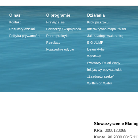
O nas
O programie
Działania
Kontakt
Przyłącz się
Krok po kroku
Rezultaty działań
Partnerzy / współpraca
Interaktywna mapa Polski
Polityka prywatności
Dobre praktyki
Jak zaadoptować rzekę
Rezultaty
BIG JUMP
Poprzednie edycje
Dzień Ryby
Wystawy
Światowy Dzień Wody
Inicjatywy obywatelskie
„Zaadoptuj rzekę”
Written on Water
Stowarzyszenie Ekolog
KRS:
0000120069
Konto:
90 2030 0045 11