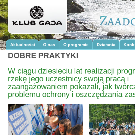
Aktualności
O nas
O programie
Działania
Konk
DOBRE PRAKTYKI
W ciągu dziesięciu lat realizacji pro
rzekę jego uczestnicy swoją pracą i
zaangażowaniem pokazali, jak twórc
problemu ochrony i oszczędzania z