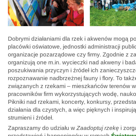
Dobrymi działaniami dla rzek i akwenów mogą p
placówki oświatowe, jednostki administracji publicz
organizacje pozarządowe czy firmy. Zgodnie z z
organizują one m.in. wycieczki nad akweny i bad
poszukiwania przyczyn i źródeł ich zanieczyszc
rozpoznawanie nadbrzeżnej fauny i flory. To takż
związanych z rzekami – mieszkańców terenów wo
pracowników firm wykorzystujących wodę, nauko
Pikniki nad rzekami, koncerty, konkursy, przedst
działania dla czystych, a więc pięknych i inspirują
strumieni i źródeł.
Zapraszamy do udziału w
Zaadoptuj rzekę
i zorg
przedstawień i happeningów w ramach
Światow