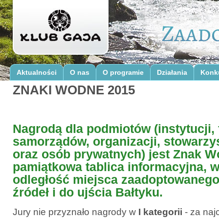
Aktualności
O nas
O programie
Działania
Konk
ZNAKI WODNE 2015
Nagrodą dla podmiotów (instytucji, 
samorządów, organizacji, stowarzys
oraz osób prywatnych) jest Znak W
pamiątkowa tablica informacyjna, 
odległość miejsca zaadoptowaneg
źródeł i do ujścia Bałtyku.
Jury nie przyznało nagrody w
I kategorii
- za naj