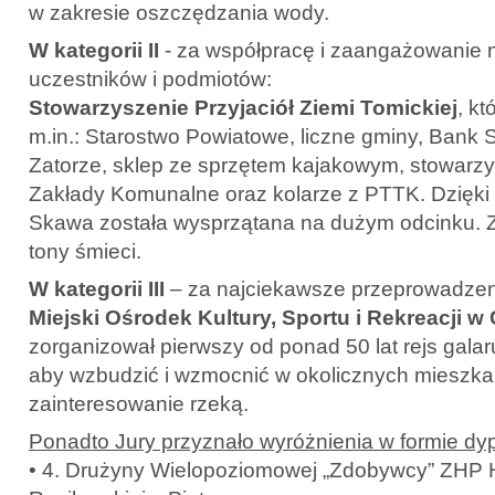
w zakresie oszczędzania wody.
W kategorii II
- za współpracę i zaangażowanie n
uczestników i podmiotów:
Stowarzyszenie Przyjaciół Ziemi Tomickiej
, k
m.in.: Starostwo Powiatowe, liczne gminy, Bank 
Zatorze, sklep ze sprzętem kajakowym, stowarzy
Zakłady Komunalne oraz kolarze z PTTK. Dzięki
Skawa została wysprzątana na dużym odcinku. 
tony śmieci.
W kategorii III
– za najciekawsze przeprowadzeni
Miejski Ośrodek Kultury, Sportu i Rekreacji 
zorganizował pierwszy od ponad 50 lat rejs gala
aby wzbudzić i wzmocnić w okolicznych mieszk
zainteresowanie rzeką.
Ponadto Jury przyznało wyróżnienia w formie dy
• 4. Drużyny Wielopoziomowej „Zdobywcy” ZHP H