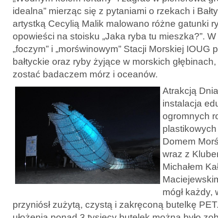
idealna” mierząc się z pytaniami o rzekach i Bałt
artystką Cecylią Malik malowano różne gatunki ry
opowieści na stoisku „Jaka ryba tu mieszka?”. W
„foczym” i „morświnowym” Stacji Morskiej IOUG
bałtyckie oraz ryby żyjące w morskich głębinach
zostać badaczem mórz i oceanów.
Atrakcją Dnia
instalacja e
ogromnych r
plastikowych
Domem Morśw
wraz z Klube
Michałem Ka
Maciejewskim
mógł każdy, 
przyniósł zużytą, czystą i zakręconą butelkę PET
ułożenia ponad 3 tysięcy butelek można było z