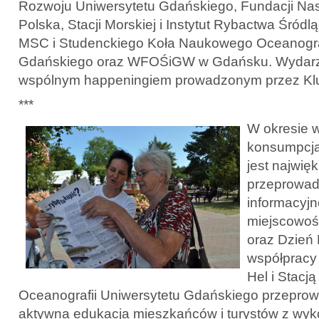
Rozwoju Uniwersytetu Gdańskiego, Fundacji N
Polska, Stacji Morskiej i Instytut Rybactwa Śró
MSC i Studenckiego Koła Naukowego Oceanogra
Gdańskiego oraz WFOŚiGW w Gdańsku. Wydarze
wspólnym happeningiem prowadzonym przez Klu
***
W okresie w
konsumpcja
jest najwię
przeprowad
informacyj
miejscowoś
oraz Dzień
współpracy
Hel i Stacją
Oceanografii Uniwersytetu Gdańskiego przepro
aktywna edukacja mieszkańców i turystów z wyk