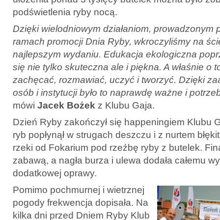
podświetlenia ryby nocą.
Dzięki wielodniowym działaniom, prowadzonym p
ramach promocji Dnia Ryby, wkroczyliśmy na ści
najlepszym wydaniu. Edukacja ekologiczna popr
się nie tylko skuteczna ale i piękna. A właśnie o 
zachęcać, rozmawiać, uczyć i tworzyć. Dzięki z
osób i instytucji było to naprawdę ważne i potrz
mówi
Jacek Bożek
z Klubu Gaja.
Dzień Ryby zakończył się happeningiem Klubu Ga
ryb popłynął w strugach deszczu i z nurtem błęki
rzeki od Fokarium pod rzeźbę ryby z butelek. Fin
zabawą, a nagła burza i ulewa dodała całemu w
dodatkowej oprawy.
Pomimo pochmurnej i wietrznej
pogody frekwencja dopisała. Na
kilka dni przed Dniem Ryby Klub