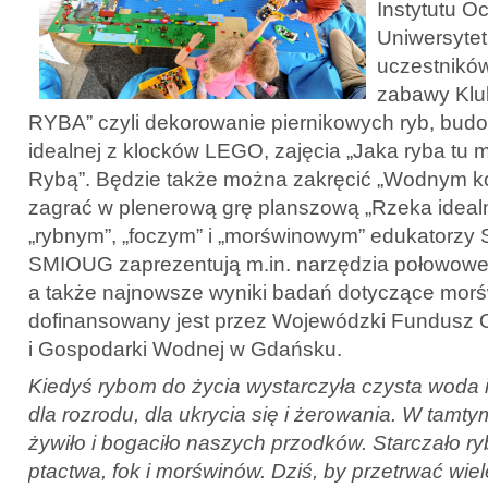
Instytutu O
Uniwersyte
uczestników
zabawy Klub
RYBA” czyli dekorowanie piernikowych ryb, budo
idealnej z klocków LEGO, zajęcia „Jaka ryba tu m
Rybą”. Będzie także można zakręcić „Wodnym koł
zagrać w plenerową grę planszową „Rzeka ideal
„rybnym”, „foczym” i „morświnowym” edukatorzy S
SMIOUG zaprezentują m.in. narzędzia połowowe 
a także najnowsze wyniki badań dotyczące mor
dofinansowany jest przez Wojewódzki Fundusz 
i Gospodarki Wodnej w Gdańsku.
Kiedyś rybom do życia wystarczyła czysta woda i 
dla rozrodu, dla ukrycia się i żerowania. W tamt
żywiło i bogaciło naszych przodków. Starczało r
ptactwa, fok i morświnów. Dziś, by przetrwać wiel