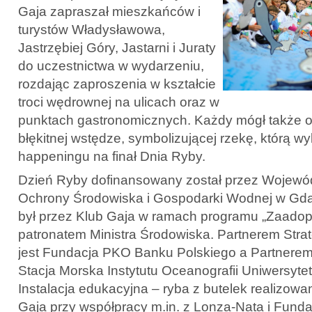
Gaja zapraszał mieszkańców i
turystów Władysławowa,
Jastrzębiej Góry, Jastarni i Juraty
do uczestnictwa w wydarzeniu,
rozdając zaproszenia w kształcie
troci wędrownej na ulicach oraz w
punktach gastronomicznych. Każdy mógł także o
błękitnej wstędze, symbolizującej rzekę, którą w
happeningu na finał Dnia Ryby.
Dzień Ryby dofinansowany został przez Wojewó
Ochrony Środowiska i Gospodarki Wodnej w Gd
był przez Klub Gaja w ramach programu „Zaadopt
patronatem Ministra Środowiska. Partnerem Str
jest Fundacja PKO Banku Polskiego a Partnere
Stacja Morska Instytutu Oceanografii Uniwersyt
Instalacja edukacyjna – ryba z butelek realizowa
Gaja przy współpracy m.in. z Lonza-Nata i Fund