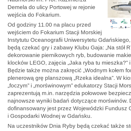
Demela do ulicy Portowej w rejonie
wejścia do Fokarium.
Od godziny 11.00 na placu przed
wejściem do Fokarium Stacji Morskiej
Instytutu Oceanografii Uniwersytetu Gdańskiego
będą czekać gry i zabawy Klubu Gaja: „Na stół R
dekorowanie piernikowych ryb, budowanie makiety
klocków LEGO, zajęcia „Jaka ryba tu mieszka?” i 
Będzie także można zakręcić „Wodnym kołem for
plenerową grę planszową „Rzeka idealna”. W kio
„foczym” i „morświnowym” edukatorzy Stacji Mo
zaprezentują m.in. narzędzia połowowe bezpiecz
najnowsze wyniki badań dotyczące morświnów. 
dofinansowany jest przez Wojewódzki Fundusz 
i Gospodarki Wodnej w Gdańsku.
Na uczestników Dnia Ryby będą czekać także sto