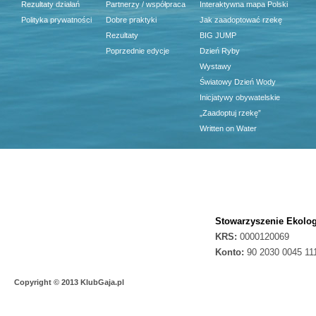
Rezultaty działań
Partnerzy / współpraca
Interaktywna mapa Polski
Polityka prywatności
Dobre praktyki
Jak zaadoptować rzekę
Rezultaty
BIG JUMP
Poprzednie edycje
Dzień Ryby
Wystawy
Światowy Dzień Wody
Inicjatywy obywatelskie
„Zaadoptuj rzekę”
Written on Water
Stowarzyszenie Ekolog
KRS:
0000120069
Konto:
90 2030 0045 11
Copyright © 2013 KlubGaja.pl