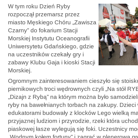
W tym roku Dzień Ryby
rozpoczął przemarsz przez
miasto Męskiego Chóru „Zawisza
Czarny” do fokarium Stacji
Morskiej Instytutu Oceanografii
Uniwersytetu Gdańskiego, gdzie
na uczestników czekały gry i
zabawy Klubu Gaja i kioski Stacji
Morskiej.
Ogromnym zainteresowaniem cieszyło się stois
piernikowych troci wędrownych czyli „Na stół RY
„Dizajn z Rybą” na którym można było samodzie
ryby na bawełnianych torbach na zakupy. Dzieci 
edukatorami budowały z klocków Lego wielką maki
przyjaznej ludziom i przyrodzie, rzeki która uchod
piaskowej łasze wylegują się foki. Uczestnicy mog
„Wodnym kołem fortuny” i zagrać w plenerowa g