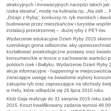
atrakcyjnych i innowacyjnych narzędzi takich ja
rzeka idealna”, modę na kulinaria np. „Na stół ...
„Dizajn z Rybą”, konkursy nt. ryb morskich i dw
budowanie przez mieszkańców i turystów wspólni
instalacji przestrzennej – dużej ryby z PET-ów.
Wydarzenie edukacyjne Dzień Ryby 2015 skiero
szerokiego grona odbiorców, aby upowszechniać
kształtować proekologiczne postawy oraz świa
konsumenckie w trosce o zachowanie wartości p
polskich rzek i Bałtyku. Wydarzenie Dzień Ryby
akcje informacyjne - happeningi w miejscowości
zwracające uwagę na świadome wybory konsum
zakupów ryb oraz zapraszające na obchody świ
w Helu, które odbędzie się 25 lipca 2015 roku.
Klub Gaja realizuje do 31 sierpnia 2015 roku za
2015. Koszt kwalifikowany zadania wynosi 49 000