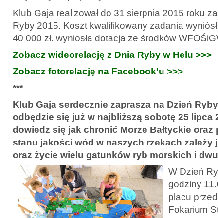
Klub Gaja realizował do 31 sierpnia 2015 roku z
Ryby 2015. Koszt kwalifikowany zadania wyniósł 
40 000 zł. wyniosła dotacja ze środków WFOŚi
Zobacz wideorelację z Dnia Ryby w Helu >>>
Zobacz fotorelację na Facebook'u >>>
***
Klub Gaja serdecznie zaprasza na Dzień Ryby 
odbędzie się już w najbliższą sobotę 25 lipca 2
dowiedz się jak chronić Morze Bałtyckie oraz p
stanu jakości wód w naszych rzekach zależy 
oraz życie wielu gatunków ryb morskich i d
W Dzień Ryb
godziny 11.
placu przed
Fokarium St