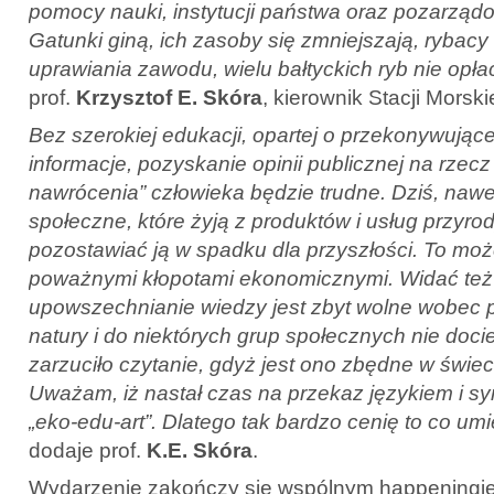
pomocy nauki, instytucji państwa oraz pozarządo
Gatunki giną, ich zasoby się zmniejszają, rybac
uprawiania zawodu, wielu bałtyckich ryb nie opłac
prof.
Krzysztof E. Skóra
, kierownik Stacji Morsk
Bez szerokiej edukacji, opartej o przekonywujące 
informacje, pozyskanie opinii publicznej na rzec
nawrócenia” człowieka będzie trudne. Dziś, nawe
społeczne, które żyją z produktów i usług przyro
pozostawiać ją w spadku dla przyszłości. To mo
poważnymi kłopotami ekonomicznymi. Widać też 
upowszechnianie wiedzy jest zbyt wolne wobec 
natury i do niektórych grup społecznych nie doci
zarzuciło czytanie, gdyż jest ono zbędne w świeci
Uważam, iż nastał czas na przekaz językiem i sy
„eko-edu-art”. Dlatego tak bardzo cenię to co umie
dodaje prof.
K.E. Skóra
.
Wydarzenie zakończy się wspólnym happening