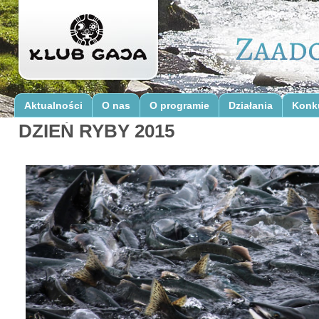
Aktualności
O nas
O programie
Działania
Konk
DZIEŃ RYBY 2015