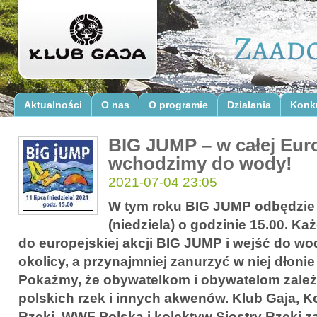
Aktualności
O nas
O programie
Działania
Konk
BIG JUMP – w całej Eur
wchodzimy do wody!
2021-07-04 23:05
W tym roku BIG JUMP odbędzie s
(niedziela) o godzinie 15.00. K
do europejskiej akcji BIG JUMP i wejść do wod
okolicy, a przynajmniej zanurzyć w niej dłonie
Pokażmy, że obywatelkom i obywatelom zależ
polskich rzek i innych akwenów. Klub Gaja, K
Rzeki, WWF Polska i kolektyw Siostry Rzeki z