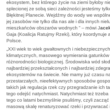
ekosystem, bez którego życie na ziemi byłoby n
splecionej ze sobą sieci zależności jesteśmy tyl
Błękitnej Planecie. Wejdźmy do wody we wspólnej
jej zasobów nie tylko dla nas ale i dla innych nie
mieszkańców obszarów wodnych ” – mówi J
ace
Gaja (Koalicja Ratujmy Rzeki), który koordynuj
Polsce.
„XXI wiek to wiek gwałtownych i niebezpiecznyc
klimatycznych, masowego wymierania gatunków 
różnorodności biologicznej. Środowiska wód słod
najbardziej przekształconych i najbardziej zde
ekosystemów na świecie. Nie mamy już czasu n
przestarzałych, nieefektywnych sposobów gosp
takich jak regulacja rzek czy przegradzanie ich 
tego odejść natychmiast. Natychmiast też trzeb
tego co latami bezmyślnie psuliśmy, czyli zacząć
masową skalę renaturyzować rzeki i przywracać i