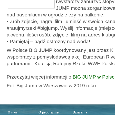
(wystarczy zanurzyć stopy 
JUMP można zorganizowa
nad basenikiem w ogrodzie czy na balkonie.
• Zrób zdjęcie, nagraj film i umieść w swoich kan
#ratujmyrzeki #bigjump. Wyślij informacje (miej
akwenu, ilości osób, zdjęcie, film) na adres klub
• Pamiętaj – bądź ostrożny nad wodą!
W Polsce BIG JUMP koordynowany jest przez Kl
współpracy z pomysłodawcą akcji European Rive
partnerami - Koalicją Ratujmy Rzeki, WWF Polska
Przeczytaj więcej informacji o
BIG JUMP w Polsc
Fot. Big Jump w Warszawie w 2019 roku.
O nas
O programie
Działania