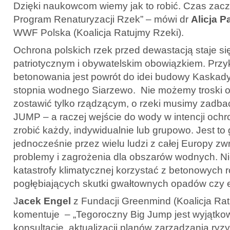
Dzięki naukowcom wiemy jak to robić. Czas zac
Program Renaturyzacji Rzek” – mówi dr
Alicja 
WWF Polska (Koalicja Ratujmy Rzeki).
Ochrona polskich rzek przed dewastacją staje s
patriotycznym i obywatelskim obowiązkiem. Przyk
betonowania jest powrót do idei budowy Kaskady 
stopnia wodnego Siarzewo. Nie możemy troski o
zostawić tylko rządzącym, o rzeki musimy zadba
JUMP – a raczej wejście do wody w intencji och
zrobić każdy, indywidualnie lub grupowo. Jest to
jednocześnie przez wielu ludzi z całej Europy z
problemy i zagrożenia dla obszarów wodnych. N
katastrofy klimatycznej korzystać z betonowych 
pogłębiających skutki gwałtownych opadów czy 
J
acek Engel
z Fundacji Greenmind (Koalicja Rat
komentuje – „Tegoroczny Big Jump jest wyjątkow
konsultacje aktualizacji planów zarządzania ry