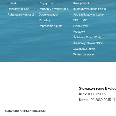
Kontakt
Przyłącz się
Krok po kroku
Rezultaty działań
Partnerzy / współpraca
Interaktywna mapa Polski
Polityka prywatności
Dobre praktyki
Jak zaadoptować rzekę
Rezultaty
BIG JUMP
Poprzednie edycje
Dzień Ryby
Wystawy
Światowy Dzień Wody
Inicjatywy obywatelskie
„Zaadoptuj rzekę”
Written on Water
Stowarzyszenie Ekolog
KRS:
0000120069
Konto:
90 2030 0045 11
Copyright © 2013 KlubGaja.pl