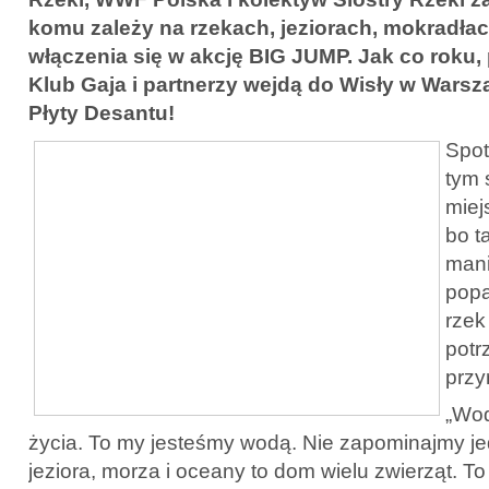
komu zależy na rzekach, jeziorach, mokradłac
włączenia się w akcję BIG JUMP. Jak co roku, 
Klub Gaja i partnerzy wejdą do Wisły w Wars
Płyty Desantu!
Spot
tym 
miej
bo t
mani
popa
rzek
potr
przy
„Wod
życia. To my jesteśmy wodą. Nie zapominajmy jed
jeziora, morza i oceany to dom wielu zwierząt. 