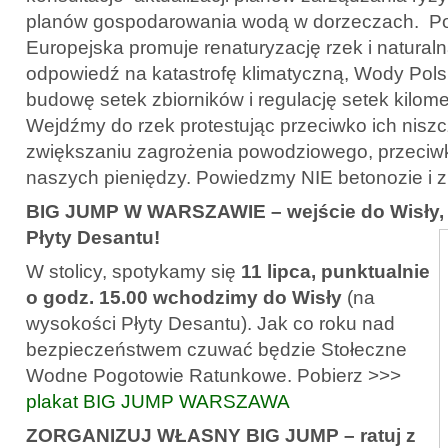
planów gospodarowania wodą w dorzeczach. P
Europejska promuje renaturyzację rzek i naturaln
odpowiedź na katastrofę klimatyczną, Wody Pol
budowę setek zbiorników i regulację setek kilome
Wejdźmy do rzek protestując przeciwko ich niszc
zwiększaniu zagrożenia powodziowego, przeciwk
naszych pieniędzy. Powiedzmy NIE betonozie i zb
BIG JUMP W WARSZAWIE – wejście do Wisły,
Płyty Desantu!
W stolicy, spotykamy się
11 lipca, punktualnie
o godz. 15.00 wchodzimy do Wisły
(na
wysokości Płyty Desantu). Jak co roku nad
bezpieczeństwem czuwać będzie Stołeczne
Wodne Pogotowie Ratunkowe. Pobierz >>>
plakat BIG JUMP WARSZAWA
ZORGANIZUJ WŁASNY BIG JUMP – ratuj z