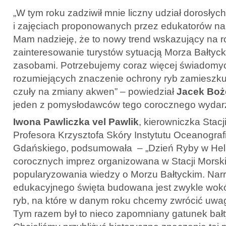
„W tym roku zadziwił mnie liczny udział dorosły
i zajęciach proponowanych przez edukatorów na 
Mam nadzieję, że to nowy trend wskazujący na r
zainteresowanie turystów sytuacją Morza Bałtyck
zasobami. Potrzebujemy coraz więcej świadom
rozumiejących znaczenie ochrony ryb zamieszku
czuły na zmiany akwen” – powiedział
Jacek Boż
jeden z pomysłodawców tego corocznego wydar
Iwona Pawliczka vel Pawlik
, kierowniczka Stacj
Profesora Krzysztofa Skóry Instytutu Oceanografi
Gdańskiego, podsumowała – „Dzień Ryby w Helu
corocznych imprez organizowana w Stacji Morsk
popularyzowania wiedzy o Morzu Bałtyckim. Narr
edukacyjnego święta budowana jest zwykle wokó
ryb, na które w danym roku chcemy zwrócić uwagę
Tym razem był to nieco zapomniany gatunek bałt