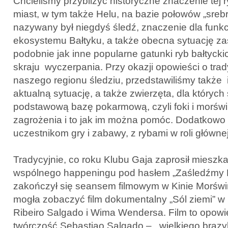
Chcieliśmy przybliżyć historyczne znaczenie tej
miast, w tym także Helu, na bazie połowów „srebr
nazywany był niegdyś śledź, znaczenie dla funk
ekosystemu Bałtyku, a także obecna sytuację za
podobnie jak inne popularne gatunki ryb bałtycki
skraju wyczerpania. Przy okazji opowieści o tra
naszego regionu śledziu, przedstawiliśmy także i
aktualną sytuację, a także zwierzęta, dla których
podstawową bazę pokarmową, czyli foki i morświn
zagrożenia i to jak im można pomóc. Dodatkow
uczestnikom gry i zabawy, z rybami w roli główne
Tradycyjnie, co roku Klubu Gaja zaprosił mieszk
wspólnego happeningu pod hasłem „Zaśledźmy B
zakończył się seansem filmowym w Kinie Morświ
mogła zobaczyć film dokumentalny „Sól ziemi” w r
Ribeiro Salgado i Wima Wendersa. Film to opowie
twórczość Sebastiao Salgado – wielkiego brazyli