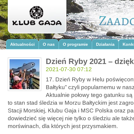
Aktualności
O nas
O programie
Działania
Konk
Dzień Ryby 2021 – dzię
2021-07-30 07:12
17. Dzień Ryby w Helu poświęcony
Bałtyku” czyli popularnemu w nasz
Aktualnie połowy tego gatunku są
to stan stad śledzia w Morzu Bałtyckim jest zagr
Stacji Morskiej, Klubu Gaja i MSC Polska oraz p
dowiedzieć się więcej nie tylko o śledziu ale takż
morświnach, dla których jest przysmakiem.