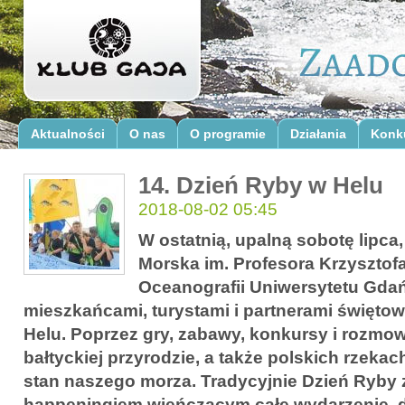
Aktualności
O nas
O programie
Działania
Konk
14. Dzień Ryby w Helu
2018-08-02 05:45
W ostatnią, upalną sobotę lipca,
Morska im. Profesora Krzysztofa
Oceanografii Uniwersytetu Gdań
mieszkańcami, turystami i partnerami świętow
Helu. Poprzez gry, zabawy, konkursy i rozm
bałtyckiej przyrodzie, a także polskich rzekac
stan naszego morza. Tradycyjnie Dzień Ryby 
happeningiem wieńczącym całe wydarzenie, 