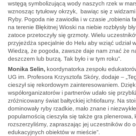
wstęgą symbolizującą wody naszych rzek w mars
wznosząc tytułowy okrzyk, bawiąc się z widzami 
Ryby. Pogoda nie zawiodła i w czasie „robienia fa
na terenie Błękitnej Wioski na niebie rozbłysły bł
zatoce przetoczyły się grzmoty. Wielu uczestnik
przyjeżdża specjalnie do Helu aby wziąć udział 
Wiedzą, że pogoda, zawsze daje nam znać że n
deszczem lub burzą. Tak było i w tym roku”.
Monika Selin,
koordynatorka zespołu edukatorów 
UG im. Profesora Krzysztofa Skóry, dodaje – „T
cieszył się rekordowym zainteresowaniem. Dzię
współorganizatorów i partnerów udało się przybl
zróżnicowany świat bałtyckiej ichtiofauny. Na st
dominowały ryby rzadkie, mało znane i niezwyk
popularnością cieszyła się także gra plenerowa, 
rozszerzyliśmy, zapraszając jej uczestników do 
edukacyjnych obiektów w mieście”.