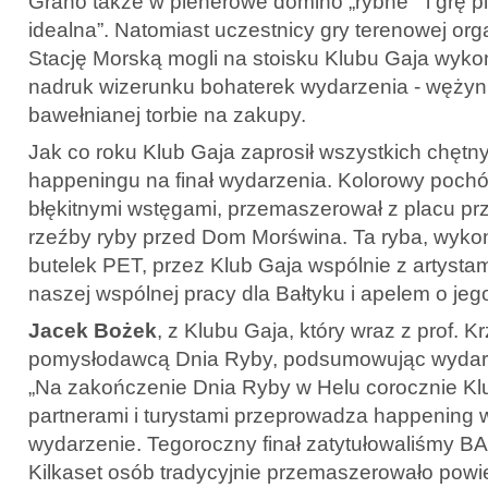
Grano także w plenerowe domino „rybne” i grę p
idealna”. Natomiast uczestnicy gry terenowej or
Stację Morską mogli na stoisku Klubu Gaja wyk
nadruk wizerunku bohaterek wydarzenia - wężynki 
bawełnianej torbie na zakupy.
Jak co roku Klub Gaja zaprosił wszystkich chętn
happeningu na finał wydarzenia. Kolorowy pochód
błękitnymi wstęgami, przemaszerował z placu pr
rzeźby ryby przed Dom Morświna. Ta ryba, wykon
butelek PET, przez Klub Gaja wspólnie z artysta
naszej wspólnej pracy dla Bałtyku i apelem o je
Jacek Bożek
, z Klubu Gaja, który wraz z prof. K
pomysłodawcą Dnia Ryby, podsumowując wydarz
„Na zakończenie Dnia Ryby w Helu corocznie Kl
partnerami i turystami przeprowadza happening 
wydarzenie. Tegoroczny finał zatytułowaliśmy 
Kilkaset osób tradycyjnie przemaszerowało powie