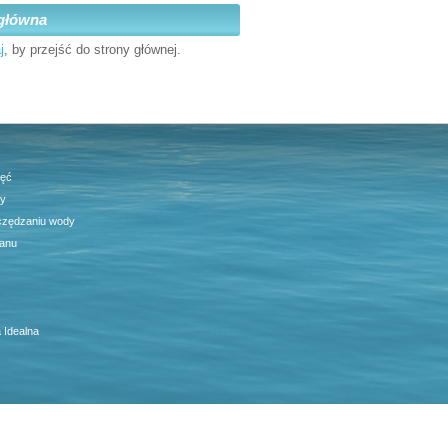
główna
j
, by przejść do strony głównej.
jęć
ty
czędzaniu wody
anu
 Idealna