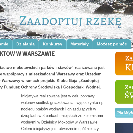
amie
Działania
Konkursy
Materiały
Możesz pomóc
OKTÓW W WARSZAWIE
tactwo mokotowskich parków i stawów” realizowana jest
a we współpracy z mieszkańcami Warszawy oraz Urzędem
o Warszawy w ramach projektu Klubu Gaja „Zaadoptuj
wy Fundusz Ochrony Środowiska i Gospodarki Wodnej.
Inicjatywa realizowana jest w celu poprawy
walorów siedlisk gniazdowania i wypoczynku np.
noclegu ptaków wodnych i gniazdujących w
1% Wybi
dziuplach w 8 parkach miejskich ze zbiornikami
wodnymi w Dzielnicy Mokotów w Warszawie.
Celem inicjatywy jest utworzenie i późniejszy