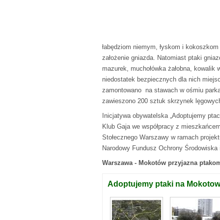
łabędziom niemym, łyskom i kokoszkom 
założenie gniazda. Natomiast ptaki gniaz
mazurek, muchołówka żałobna, kowalik w 
niedostatek bezpiecznych dla nich miejs
zamontowano na stawach w ośmiu parkac
zawieszono 200 sztuk skrzynek lęgowyc
Inicjatywa obywatelska „Adoptujemy ptac
Klub Gaja we współpracy z mieszkańce
Stołecznego Warszawy w ramach projektu
Narodowy Fundusz Ochrony Środowiska i
Warszawa - Mokotów przyjazna ptak
Adoptujemy ptaki na Mokotow