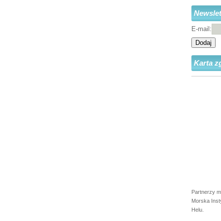
Newslet
E-mail:
Dodaj
Karta z
Partnerzy m
Morska Inst
Helu.