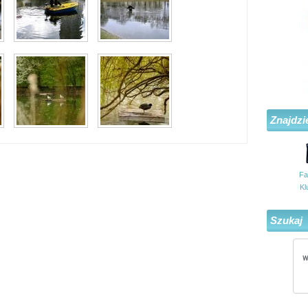
Znajdzi
Fa
Kl
Szukaj