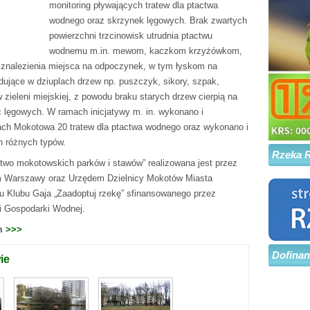
monitoring pływających tratew dla ptactwa
wodnego oraz skrzynek lęgowych. Brak zwartych
powierzchni trzcinowisk utrudnia ptactwu
wodnemu m.in. mewom, kaczkom krzyżówkom,
znalezienia miejsca na odpoczynek, w tym łyskom na
dujące w dziuplach drzew np. puszczyk, sikory, szpak,
zieleni miejskiej, z powodu braku starych drzew cierpią na
c lęgowych. W ramach inicjatywy m. in. wykonano i
h Mokotowa 20 tratew dla ptactwa wodnego oraz wykonano i
h różnych typów.
Rzeka 
two mokotowskich parków i stawów” realizowana jest przez
m Warszawy oraz Urzędem Dzielnicy Mokotów Miasta
 Klubu Gaja „Zaadoptuj rzekę” sfinansowanego przez
 Gospodarki Wodnej.
om
>>>
Dofina
ie