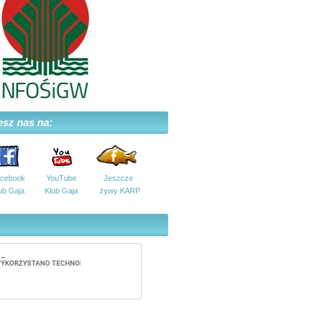
esz nas na:
cebook
YouTube
Jeszcze
ub Gaja
Klub Gaja
żywy KARP