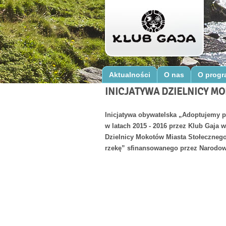
Aktualności
O nas
O progr
INICJATYWA DZIELNICY M
Inicjatywa obywatelska „Adoptujemy p
w latach 2015 - 2016 przez Klub Gaj
Dzielnicy Mokotów Miasta Stołeczneg
rzekę” sfinansowanego przez Narodo