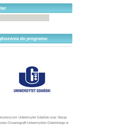
ter
głoszenia do programu
erytoryczni: Uniwersytet Gdański oraz Stacja
ytutu Oceanografii Uniwersytetu Gdańskiego w