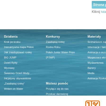
Strona 
Kliknij
tuta
Działania
Konkursy
Materiały
Krok po kroku
Zaadoptuj rzekę
Scenariusze za
Interaktywna mapa Polski
Rzeka Roku
Informacje / fak
Jak zaadoptować rzekę
Polish Junior Water Prize
Animacja o osz
BIG JUMP
(PJWP)
Wygaszacz ekr
Dzień Ryby
Wydawnictwa
Wystawy
Banery
Światowy Dzień Wody
Media
Inicjatywy obywatelskie
Animacja Rzeka
Możesz pomóc
„Zaadoptuj rzekę”
Written on Water
Przyłącz się do nas
Przekaż darowiznę
1 procent podatku - darmowy
program PIT