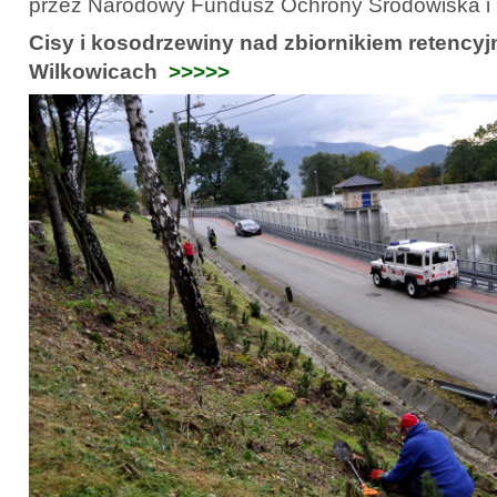
przez Narodowy Fundusz Ochrony Środowiska i
Cisy i kosodrzewiny nad zbiornikiem retency
Wilkowicach
>>>>>