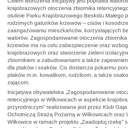
Celem wdrożenia inicjatywy jest poprawa waloró
krajobrazowych otoczenia zbiornika retencyjneg
otulinie Parku Krajobrazowego Beskidu Małego 
rodzimych gatunków krzewów – cisów i kosodrze
zaangażowaniu mieszkańców, korzystających be
walorów. Zagospodarowanie otoczenia zbiornika
krzewów ma na celu zabezpieczenie oraz wzbog
krajobrazowych oraz stworzenie zieleni izolacyj
zbiornikiem a zabudowaniami a także zapewnie
dla ptaków i ssaków. Cis dostarcza pokarmu po
ptaków m.in. kowalikom, rudzikom, a także ssak
zającom.
Inicjatywa obywatelska „Zagospodarowanie otocz
retencyjnego w Wilkowicach w aspekcie krajobr
przyrodniczym” realizowana jest przez Klub Gaj
Ochotniczą Strażą Pożarną w Wilkowicach oraz
Wilkowice w ramach projektu „Zaadoptuj rzekę”