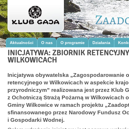
Aktualności
O nas
O programie
Działania
Konk
INICJATYWA: ZBIORNIK RETENCYJN
WILKOWICACH
Inicjatywa obywatelska „Zagospodarowanie o
retencyjnego w Wilkowicach w aspekcie kraj
przyrodniczym” realizowana jest przez Klub 
z Ochotniczą Strażą Pożarną w Wilkowicach 
Gminy Wilkowice w ramach projektu „Zaadopt
sfinansowanego przez Narodowy Fundusz O
i Gospodarki Wodnej.