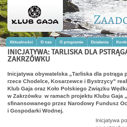
Aktualności
O nas
O programie
Działania
Konk
INICJATYWA: TARLISKA DLA PSTRĄG
ZAKRZÓWKU
Inicjatywa obywatelska „Tarliska dla pstrąg
rzece Chodelce, Kosarzewce i Bystrzycy” real
Klub Gaja oraz Koło Polskiego Związku Wędk
w Zakrzówku w ramach projektu Klubu Gaja „
sfinansowanego przez Narodowy Fundusz O
i Gospodarki Wodnej.
Inicjatywa p