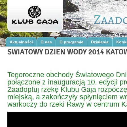
Aktualności
O nas
O programie
Działania
Konk
ŚWIATOWY DZIEŃ WODY 2014 KATO
Tegoroczne obchody Światowego Dn
połączone z inauguracją 10. edycji p
Zaadoptuj rzekę Klubu Gaja rozpoczęł
miejską, a zakończyły spłynięciem 
warkoczy do rzeki Rawy w centrum K