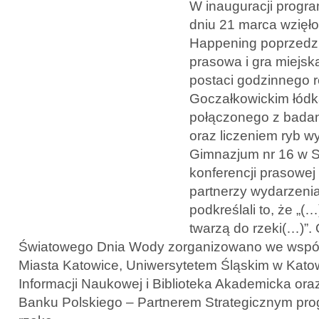
W inauguracji progr
dniu 21 marca wzięło
Happening poprzedzi
prasowa i gra miejs
postaci godzinnego r
Goczałkowickim łód
połączonego z bada
oraz liczeniem ryb wy
Gimnazjum nr 16 w 
konferencji prasowej 
partnerzy wydarzen
podkreślali to, że „(
twarzą do rzeki(…)”
Światowego Dnia Wody zorganizowano we wspó
Miasta Katowice, Uniwersytetem Śląskim w Kato
Informacji Naukowej i Biblioteka Akademicka or
Banku Polskiego – Partnerem Strategicznym pr