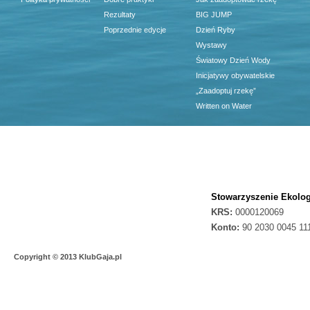
Rezultaty
BIG JUMP
Poprzednie edycje
Dzień Ryby
Wystawy
Światowy Dzień Wody
Inicjatywy obywatelskie
„Zaadoptuj rzekę”
Written on Water
Stowarzyszenie Ekolog
KRS:
0000120069
Konto:
90 2030 0045 11
Copyright © 2013 KlubGaja.pl