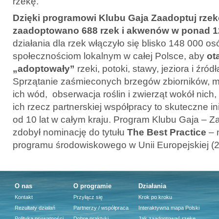
rzekę.
Dzięki programowi Klubu Gaja Zaadoptuj rzek
zaadoptowano 688 rzek i akwenów w ponad 1
działania dla rzek włączyło się blisko 148 000 
społecznościom lokalnym w całej Polsce, aby
ot
„adoptowały”
rzeki, potoki, stawy, jeziora i źród
Sprzątanie zaśmieconych brzegów zbiorników, m
ich wód, obserwacja roślin i zwierząt wokół nic
ich rzecz partnerskiej współpracy to skuteczne i
od 10 lat w całym kraju. Program Klubu Gaja – Z
zdobył nominację do tytułu
The Best Practice
– 
programu środowiskowego w Unii Europejskiej (20
O nas
O programie
Działania
Kontakt
Przyłącz się
Krok po kroku
Rezultaty działań
Partnerzy / współpraca
Interaktywna mapa Polski
Polityka prywatności
Dobre praktyki
Jak zaadoptować rzekę