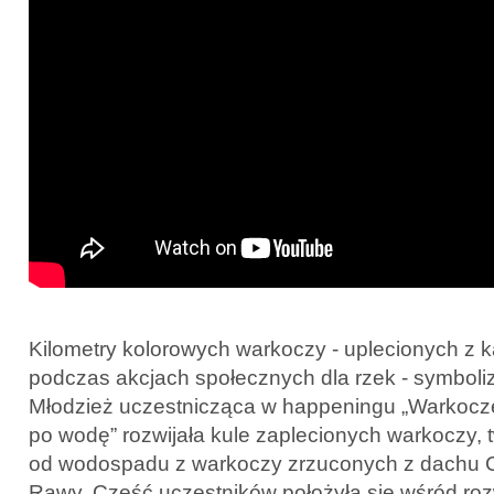
Kilometry kolorowych warkoczy - uplecionych z 
podczas akcjach społecznych dla rzek - symboli
Młodzież uczestnicząca w happeningu „Warkocze
po wodę” rozwijała kule zaplecionych warkoczy, 
od wodospadu z warkoczy zrzuconych z dachu C
Rawy. Część uczestników położyła się wśród roz