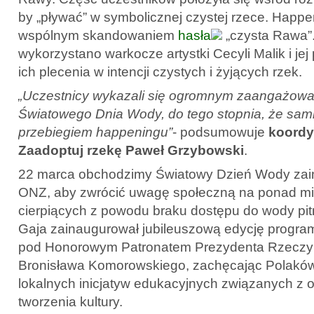
by „pływać” w symbolicznej czystej rzece. Happe
wspólnym skandowaniem
hasła
„czysta Rawa”.
wykorzystano warkocze artystki Cecyli Malik i je
ich plecenia w intencji czystych i żyjących rzek.
„Uczestnicy wykazali się ogromnym zaangażow
Światowego Dnia Wody, do tego stopnia, że sami
przebiegiem happeningu”
- podsumowuje
koordy
Zaadoptuj rzekę Paweł Grzybowski
.
22 marca obchodzimy Światowy Dzień Wody zai
ONZ, aby zwrócić uwagę społeczną na ponad mili
cierpiących z powodu braku dostępu do wody pit
Gaja zainaugurował jubileuszową edycję progra
pod Honorowym Patronatem Prezydenta Rzeczypo
Bronisława Komorowskiego, zachęcając Polaków
lokalnych inicjatyw edukacyjnych związanych z 
tworzenia kultury.