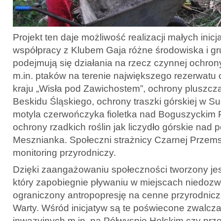
Projekt ten daje możliwość realizacji małych inicj
współpracy z Klubem Gaja różne środowiska i g
podejmują się działania na rzecz czynnej ochrony
m.in. ptaków na terenie największego rezerwatu 
kraju „Wisła pod Zawichostem”, ochrony pluszcz
Beskidu Śląskiego, ochrony traszki górskiej w S
motyla czerwończyka fioletka nad Boguszyckim 
ochrony rzadkich roślin jak liczydło górskie nad 
Mesznianka. Społeczni strażnicy Czarnej Prze
monitoring przyrodniczy.
Dzięki zaangażowaniu społeczności tworzony jes
który zapobiegnie pływaniu w miejscach niedozw
ograniczony antropopresję na cenne przyrodniczo
Warty. Wśród inicjatyw są te poświecone zwalcz
inwazyjnych m.in. na Półwyspie Helskim czy prze