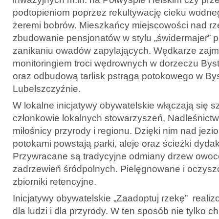
podtopieniom poprzez rekultywację cieku wodn
żeremi bobrów. Mieszkańcy miejscowości nad rz
zbudowanie pensjonatów w stylu „świdermajer” p
zanikaniu owadów zapylających. Wędkarze zajmu
monitoringiem troci wędrownych w dorzeczu Bys
oraz odbudową tarlisk pstrąga potokowego w By
Lubelszczyźnie.
W lokalne inicjatywy obywatelskie włączają się szk
członkowie lokalnych stowarzyszeń, Nadleśnict
miłośnicy przyrody i regionu. Dzięki nim nad jezi
potokami powstają parki, aleje oraz ścieżki dyda
Przywracane są tradycyjne odmiany drzew owoc
zadrzewień śródpolnych. Pielęgnowane i oczysz
zbiorniki retencyjne.
Inicjatywy obywatelskie „Zaadoptuj rzekę” realiz
dla ludzi i dla przyrody. W ten sposób nie tylko 