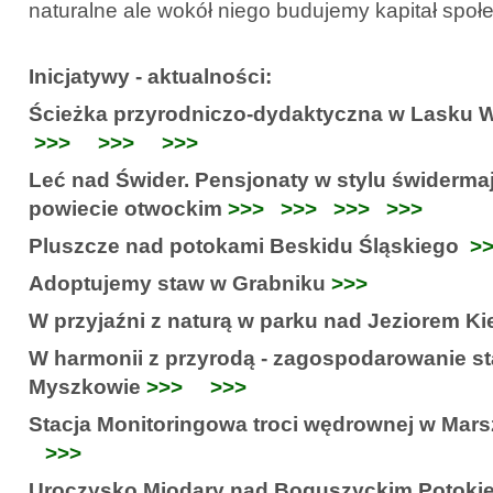
naturalne ale wokół niego budujemy kapitał społ
Inicjatywy - aktualności:
Ścieżka przyrodniczo-dydaktyczna w Lasku 
>>>
>>>
>>>
Leć nad Świder. Pensjonaty w stylu świdermaj
powiecie otwockim
>>>
>>>
>>>
>>>
Pluszcze nad potokami Beskidu Śląskiego
>
Adoptujemy staw w Grabniku
>>>
W przyjaźni z naturą w parku nad Jeziorem Ki
W harmonii z przyrodą - zagospodarowanie st
Myszkowie
>>>
>>>
Stacja Monitoringowa troci wędrownej w Mar
>>>
Uroczysko Miodary nad Boguszyckim Potoki