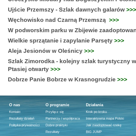
Ujście Przemszy - Szlak dawnych galarów
>>
Węchowisko nad Czarną Przemszą
>>>
W podworskim parku w Zbijewie zaadoptowa
Wielkie sprzątanie i zapylanie Parsęty
>>>
Aleja Jesionów w Oleśnicy
>>>
Szlak Zimorodka - kolejny szlak turystyczny 
Ptasiej otwarty
>>>
Dobrze Panie Bobrze w Krasnogrudzie
>>>
O nas
O programie
Działania
Kontakt
Przyłącz się
Krok po kroku
Rezultaty działań
Partnerzy / współpraca
Interaktywna mapa Polski
Polityka prywatności
Dobre praktyki
Jak zaadoptować rzekę
Rezultaty
BIG JUMP