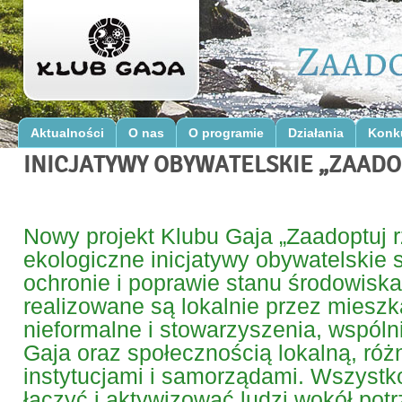
Aktualności
O nas
O programie
Działania
Konk
INICJATYWY OBYWATELSKIE „ZAADO
Nowy projekt Klubu Gaja „Zaadoptuj 
ekologiczne inicjatywy obywatelskie 
ochronie i poprawie stanu środowiska.
realizowane są lokalnie przez miesz
nieformalne i stowarzyszenia, wspól
Gaja oraz społecznością lokalną, róż
instytucjami i samorządami. Wszystko
łączyć i aktywizować ludzi wokół pot