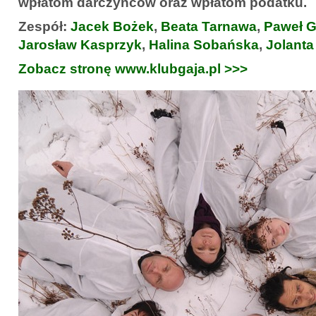
wpłatom darczyńców oraz wpłatom podatku.
Zespół:
Jacek Bożek
,
Beata Tarnawa
,
Paweł G
Jarosław Kasprzyk
,
Halina Sobańska
,
Jolanta
Zobacz stronę www.klubgaja.pl >>>