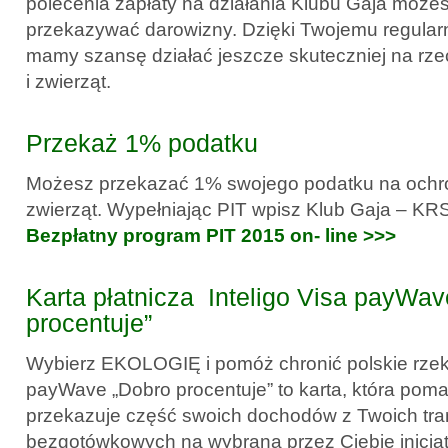
polecenia zapłaty na działania Klubu Gaja może
przekazywać darowizny. Dzięki Twojemu regula
mamy szansę działać jeszcze skuteczniej na rze
i zwierząt.
Przekaż 1% podatku
Możesz przekazać 1% swojego podatku na ochro
zwierząt. Wypełniając PIT wpisz Klub Gaja – K
Bezpłatny program PIT 2015 on- line >>>
Karta płatnicza Inteligo Visa payWa
procentuje”
Wybierz EKOLOGIĘ i pomóż chronić polskie rzeki!
payWave „Dobro procentuje” to karta, która pomag
przekazuje część swoich dochodów z Twoich tra
bezgotówkowych na wybraną przez Ciebie inicja