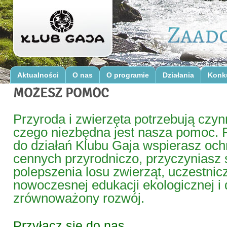
Aktualności
O nas
O programie
Działania
Konk
MOŻESZ POMÓC
Przyroda i zwierzęta potrzebują czyn
czego niezbędna jest nasza pomoc. P
do działań Klubu Gaja wspierasz oc
cennych przyrodniczo, przyczyniasz 
polepszenia losu zwierząt, uczestnic
nowoczesnej edukacji ekologicznej i
zrównoważony rozwój.
Przyłącz się do nas