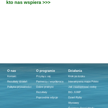
kto nas wspiera >>>
O nas
O programie
Działania
Kontakt
Przyłącz się
Krok po kroku
Rezultaty działań
Partnerzy / współpraca
Interaktywna mapa Polski
Polityka prywatności
Dobre praktyki
Jak zaadoptować rzekę
Rezultaty
BIG JUMP
Poprzednie edycje
Dzień Ryby
Wystawy