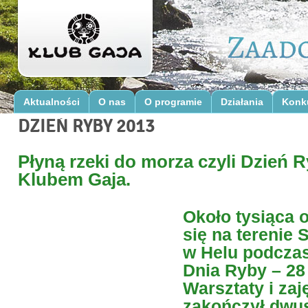
Aktualności
O nas
O programie
Działania
Konk
DZIEŃ RYBY 2013
Płyną rzeki do morza czyli Dzień 
Klubem Gaja.
Około tysiąca 
się na terenie 
w Helu podcza
Dnia Ryby – 28 
Warsztaty i zaj
zakończył dwu