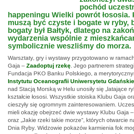
pochód uczest
happeningu Wielki powrót łososia. 
muszą być czyste i bogate w ryby, b
bogaty był Bałtyk, dlatego na zako
wydarzenia wspólnie z mieszkańcam
symbolicznie weszliśmy do morza.
Warsztaty, gry i wystawy przygotowano w ramac
Gaja –
Zaadoptuj rzekę
. Jego partnerem strateg
Fundacja PKO Banku Polskiego, a merytoryczn
Instytutu Oceanografii Uniwersytetu Gdański
nad Stacją Morską w Helu unosiły się „latające ry
kształcie łososi. Wszystkie stoiska Klubu Gaja or
cieszyły się ogromnym zainteresowaniem. Uczes
mieli okazję obejrzeć dwie wystawy Klubu Gaja –
oraz „Jakie rzeki takie morze”, których otwarcie 
Dnia Ryby. Widzowie pokazów karmienia fok mogl