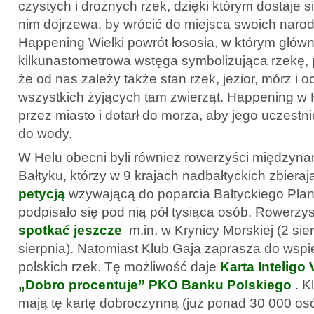
czystych i drożnych rzek, dzięki którym dostaje
nim dojrzewa, by wrócić do miejsca swoich narodz
Happening Wielki powrót łososia, w którym głów
kilkunastometrowa wstęga symbolizująca rzekę, 
że od nas zależy także stan rzek, jezior, mórz i
wszystkich żyjących tam zwierząt. Happening w H
przez miasto i dotarł do morza, aby jego uczestn
do wody.
W Helu obecni byli również rowerzyści międzyn
Bałtyku, którzy w 9 krajach nadbałtyckich zbiera
petycją
wzywającą do poparcia Bałtyckiego Plan
podpisało się pod nią pół tysiąca osób. Rowerz
spotkać jeszcze
m.in. w Krynicy Morskiej (2 sie
sierpnia). Natomiast Klub Gaja zaprasza do wspi
polskich rzek. Tę możliwość daje
Karta Inteligo
„Dobro procentuje” PKO Banku Polskiego
. K
mają tę kartę dobroczynną (już ponad 30 000 os