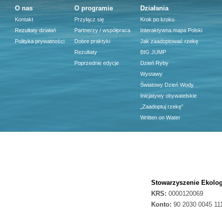
O nas
O programie
Działania
Kontakt
Przyłącz się
Krok po kroku
Rezultaty działań
Partnerzy / współpraca
Interaktywna mapa Polski
Polityka prywatności
Dobre praktyki
Jak zaadoptować rzekę
Rezultaty
BIG JUMP
Poprzednie edycje
Dzień Ryby
Wystawy
Światowy Dzień Wody
Inicjatywy obywatelskie
„Zaadoptuj rzekę”
Written on Water
Stowarzyszenie Ekolog
KRS:
0000120069
Konto:
90 2030 0045 11