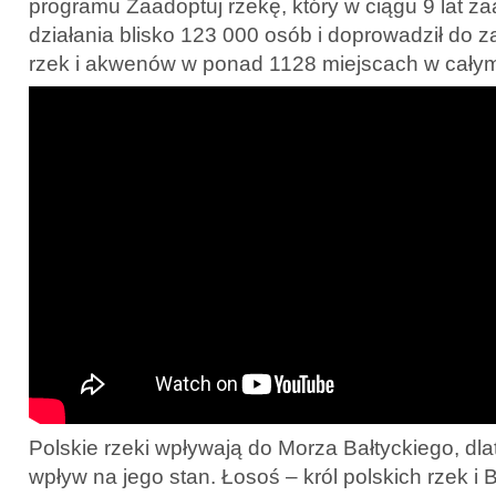
programu Zaadoptuj rzekę, który w ciągu 9 lat 
działania blisko 123 000 osób i doprowadził do
rzek i akwenów w ponad 1128 miejscach w całym
Polskie rzeki wpływają do Morza Bałtyckiego, dl
wpływ na jego stan. Łosoś – król polskich rzek i 