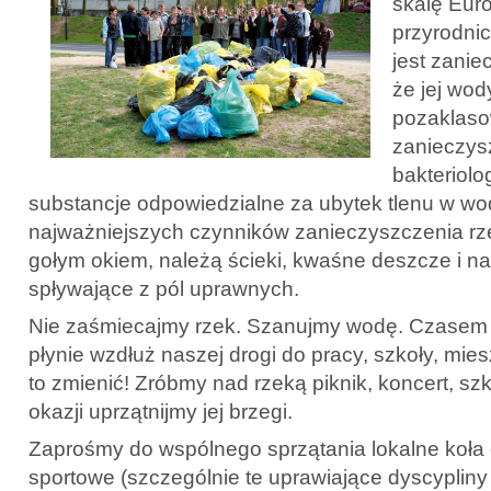
skalę Eur
przyrodnic
jest zanie
że jej wod
pozaklaso
zanieczys
bakteriolo
substancje odpowiedzialne za ubytek tlenu w wo
najważniejszych czynników zanieczyszczenia rz
gołym okiem, należą ścieki, kwaśne deszcze i n
spływające z pól uprawnych.
Nie zaśmiecajmy rzek. Szanujmy wodę. Czasem
płynie wzdłuż naszej drogi do pracy, szkoły, mie
to zmienić! Zróbmy nad rzeką piknik, koncert, szk
okazji uprzątnijmy jej brzegi.
Zaprośmy do wspólnego sprzątania lokalne koła 
sportowe (szczególnie te uprawiające dyscypliny