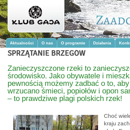
Aktualności
O nas
O programie
Działania
Konk
SPRZĄTANIE BRZEGÓW
Zanieczyszczone rzeki to zanieczys
środowisko. Jako obywatele i mieszk
pewnością możemy zadbać o to, aby
wrzucano śmieci, popiołów i opon 
– to prawdziwe plagi polskich rzek!
Choć wiel
kraju zac