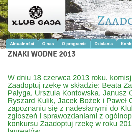
Aktualności
O nas
O programie
Działania
Konk
ZNAKI WODNE 2013
W dniu 18 czerwca 2013 roku, komis
Zaadoptuj rzekę w składzie: Beata Z
Pałyga, Urszula Kontowska, Janusz O
Ryszard Kulik, Jacek Bożek i Paweł 
zapoznaniu się z nadesłanymi do Klu
zgłoszeń i sprawozdaniami z ogólnop
konkursu Zaadoptuj rzekę w roku 201
laureatów.