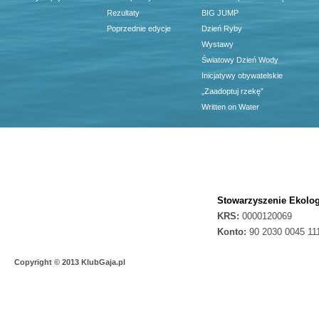
Rezultaty
BIG JUMP
Poprzednie edycje
Dzień Ryby
Wystawy
Światowy Dzień Wody
Inicjatywy obywatelskie
„Zaadoptuj rzekę”
Written on Water
Stowarzyszenie Ekolog
KRS:
0000120069
Konto:
90 2030 0045 11
Copyright © 2013 KlubGaja.pl