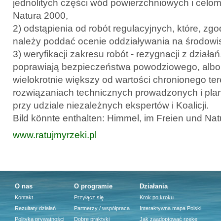
jednolitych części wód powierzchniowych i celo
Natura 2000,
2) odstąpienia od robót regulacyjnych, które, zg
należy poddać ocenie oddziaływania na środowi
3) weryfikacji zakresu robót - rezygnacji z działań
poprawiają bezpieczeństwa powodziowego, albo k
wielokrotnie większy od wartości chronionego te
rozwiązaniach technicznych prowadzonych i pla
przy udziale niezależnych ekspertów i Koalicji.
Bild könnte enthalten: Himmel, im Freien und Nat
www.ratujmyrzeki.pl
O nas
O programie
Działania
Kontakt
Przyłącz się
Krok po kroku
Rezultaty działań
Partnerzy / współpraca
Interaktywna mapa Polski
Polityka prywatności
Dobre praktyki
Jak zaadoptować rzekę