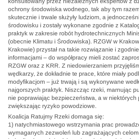
konsultowany przez niezależnych ekspertów z dzie
ochrony środowiska wodnego, tak aby tym raze
skutecznie i trwale służyły ludziom, a jednocześn
środowisku i zostały wykonane zgodnie z Katal
praktyk w zakresie robót hydrotechnicznych Min
(obecnie Klimatu i Środowiska). RZGW w Krakow
Krakowie) przystał na takie rozwiązanie i zgodnie
informacjami – do współpracy mieli zostać zapro
RZGW oraz z KRR. Z niedowierzaniem przyjęliśm
wędkarzy, że dokładnie te prace, które miały pod
modyfikacjom – już trwają i są wykonywane wed
najgorszych praktyk. Niszcząc rzeki, marnując pu
nie poprawiając bezpieczeństwa, a w niektórych
zwiększając ryzyko powodziowe.
Koalicja Ratujmy Rzeki domaga się:
1) natychmiastowego wstrzymania prac prowad
wymaganych zezwoleń lub zagrażających celo