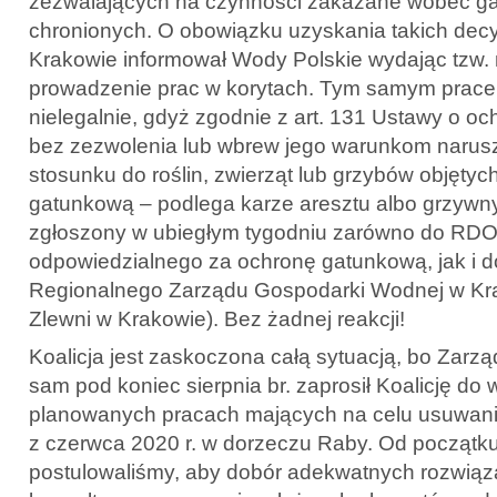
zezwalających na czynności zakazane wobec g
chronionych. O obowiązku uzyskania takich dec
Krakowie informował Wody Polskie wydając tzw.
prowadzenie prac w korytach. Tym samym prace
nielegalnie, gdyż zgodnie z art. 131 Ustawy o oc
bez zezwolenia lub wbrew jego warunkom narus
stosunku do roślin, zwierząt lub grzybów objętyc
gatunkową – podlega karze aresztu albo grzywny.
zgłoszony w ubiegłym tygodniu zarówno do RDO
odpowiedzialnego za ochronę gatunkową, jak i d
Regionalnego Zarządu Gospodarki Wodnej w Kr
Zlewni w Krakowie). Bez żadnej reakcji!
Koalicja jest zaskoczona całą sytuacją, bo Zarz
sam pod koniec sierpnia br. zaprosił Koalicję do
planowanych pracach mających na celu usuwan
z czerwca 2020 r. w dorzeczu Raby. Od począt
postulowaliśmy, aby dobór adekwatnych rozwiąz