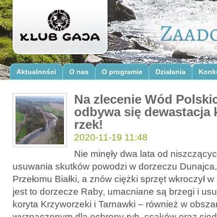
Aktualności
O nas
O programie
Działania
Konk
Na zlecenie Wód Polski
odbywa się dewastacja 
rzek!
2020-11-19 11:48
Nie minęły dwa lata od niszczący
usuwania skutków powodzi w dorzeczu Dunajca,
Przełomu Białki, a znów ciężki sprzęt wkroczył w
jest to dorzecze Raby, umacniane są brzegi i usu
koryta Krzyworzeki i Tarnawki – również w obsza
wyznaczonym dla ochrony ryb, ssaków oraz siedl