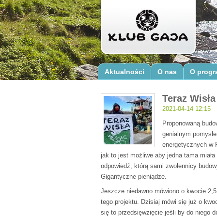
Aktualności
O nas
O progr
Teraz Wisła
2021-04-14 12:15
Proponowaną budow
genialnym pomysłe
energetycznych w P
jak to jest możliwe aby jedna tama miała
odpowiedź, którą sami zwolennicy budow
Gigantyczne pieniądze.
Jeszcze niedawno mówiono o kwocie 2,5 m
tego projektu. Dzisiaj mówi się już o kw
się to przedsięwzięcie jeśli by do niego