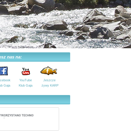
esz nas na:
cebook
YouTube
Jeszcze
ub Gaja
Klub Gaja
żywy KARP