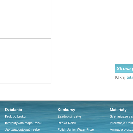
Strona 
Kliknij
tuta
Działania
Konkursy
Materiały
Krok po kroku
Zaadoptuj rzekę
Scenariusze za
Interaktywna mapa Polski
Rzeka Roku
Informacje / fak
Jak zaadoptować rzekę
Polish Junior Water Prize
Animacja o osz