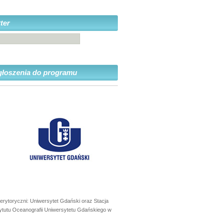
ter
głoszenia do programu
erytoryczni: Uniwersytet Gdański oraz Stacja
ytutu Oceanografii Uniwersytetu Gdańskiego w