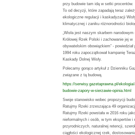
przy budowie tam idą w setki procentów.
To od decyzji, które zapadają teraz zale
ekologiczne regulacji i kaskadyzacji Wis
klimatycznej i zaniku różnorodności biolo
„Wisła jest naszym skarbem narodowym o
Królowej Rzek Polski i zachowanie jej w
obywatelskim obowiązkiem” - powiedział 
1994 roku zapoczątkował kampanię Teraz
Kaskady Dolnej Wisły.
Polecamy gorąco artykuł z Dzienniku Ga
związane z tą budową.
https://serwisy.gazetaprawna.pl/ekologia/
budowie-zapory-w-sierzawie-opinia.html
Swoje stanowisko wobec propozycji budow
Ratujmy Rzeki zrzeszająca 49 organizacji
Ratujmy Rzeki powstała w 2016 roku jako
nieformalnych i osób, w tym ekspertów i
przyrodniczych, naturalnej retencji, szero
ciągłości ekologicznej rzek, dostosowani