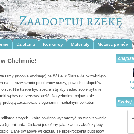
amie
Działania
Konkursy
Materiały
Możesz pomóc
Znajdzi
 w Chełmnie!
ę tamy (stopnia wodnego) na Wiśle w Siarzewie okrzyknięto
Fa
m na … rozwiązanie problemów suszy, powodzi i kłopotów
Kl
olsce. Nie trzeba być specjalistą aby zadać sobie pytanie,
 taki wpływ na rzeczywistość. Natychmiast pojawia się
Szukaj
y próbują zaczarować sloganami i medialnym bełkotem.
iliarda złotych , która powinna wystarczyć na zrealizowanie
ocie 5,5 miliarda. Ciekawi jesteśmy jaką kwotą zakończyłoby
 doszło. Dane światowe wskazują, że przekroczenia budżetów