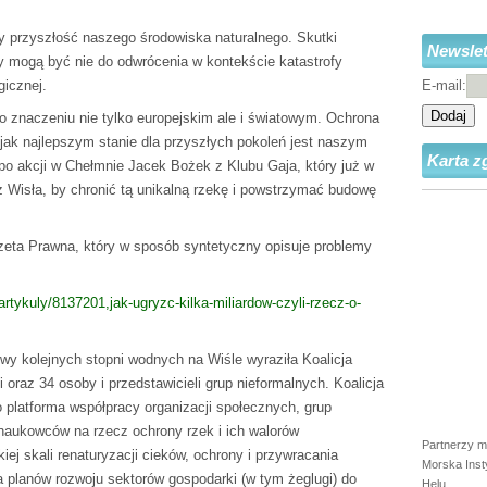
ży przyszłość naszego środowiska naturalnego. Skutki
Newslet
ły mogą być nie do odwrócenia w kontekście katastrofy
gicznej.
E-mail:
Dodaj
 znaczeniu nie tylko europejskim ale i światowym. Ochrona
 jak najlepszym stanie dla przyszłych pokoleń jest naszym
Karta z
po akcji w Chełmnie Jacek Bożek z Klubu Gaja, który już w
 Wisła, by chronić tą unikalną rzekę i powstrzymać budowę
zeta Prawna, który w sposób syntetyczny opisuje problemy
artykuly/8137201,jak-ugryzc-kilka-miliardow-czyli-rzecz-o-
y kolejnych stopni wodnych na Wiśle wyraziła Koalicja
 oraz 34 osoby i przedstawicieli grup nieformalnych. Koalicja
 platforma współpracy organizacji społecznych, grup
 naukowców na rzecz ochrony rzek i ich walorów
Partnerzy m
kiej skali renaturyzacji cieków, ochrony i przywracania
Morska Inst
a planów rozwoju sektorów gospodarki (w tym żeglugi) do
Helu.