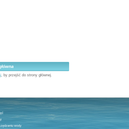
główna
j
, by przejść do strony głównej.
jęć
ty
czędzaniu wody