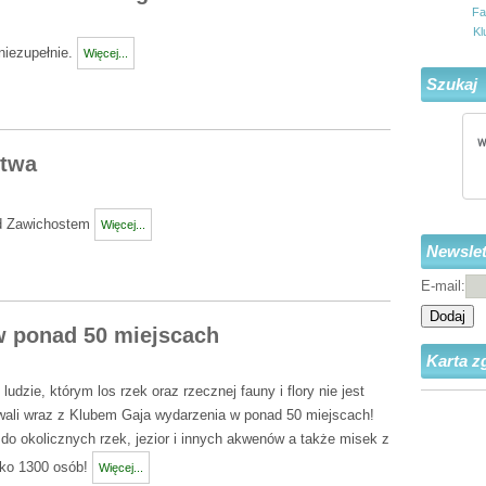
Fa
Kl
niezupełnie.
Więcej...
Szukaj
ctwa
od Zawichostem
Więcej...
Newslet
E-mail:
Dodaj
 ponad 50 miejscach
Karta z
ludzie, którym los rzek oraz rzecznej fauny i flory nie jest
wali wraz z Klubem Gaja wydarzenia w ponad 50 miejscach!
 do okolicznych rzek, jezior i innych akwenów a także misek z
sko 1300 osób!
Więcej...