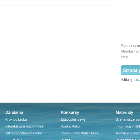
Partnerzy m
Morska Inst
Helu.
Strona 
Kliknij
tuta
Działania
Konkursy
Materiały
Krok po kroku
Zaadoptuj rzekę
Scenariusze za
Interaktywna mapa Polski
Rzeka Roku
Informacje / fak
Jak zaadoptować rzekę
Polish Junior Water Prize
Animacja o osz