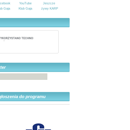
cebook
YouTube
Jeszcze
ub Gaja
Klub Gaja
żywy KARP
ter
głoszenia do programu