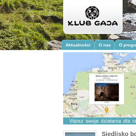
Aktualności
O nas
O progr
Siedlisko b