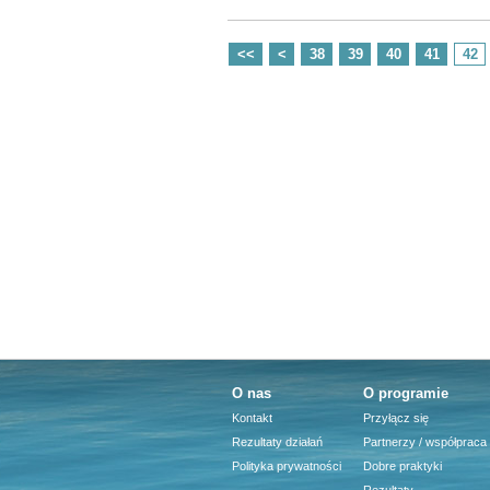
<<
<
38
39
40
41
42
O nas
O programie
Kontakt
Przyłącz się
Rezultaty działań
Partnerzy / współpraca
Polityka prywatności
Dobre praktyki