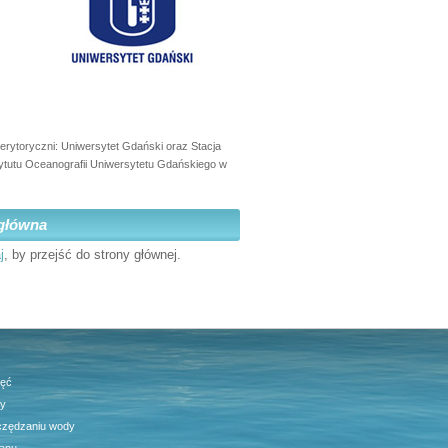
erytoryczni: Uniwersytet Gdański oraz Stacja
ytutu Oceanografii Uniwersytetu Gdańskiego w
główna
j
, by przejść do strony głównej.
jęć
ty
czędzaniu wody