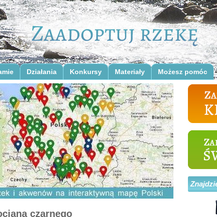
amie
Działania
Konkursy
Materiały
Możesz pomóc
Znajdzi
ociana czarnego