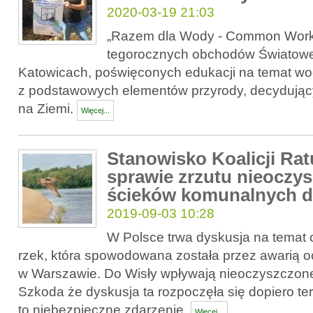
2020-03-19 21:03
„Razem dla Wody - Common Work f
tegorocznych obchodów Światow
Katowicach, poświęconych edukacji na temat wod
z podstawowych elementów przyrody, decydujący
na Ziemi.
Więcej...
Stanowisko Koalicji Ra
sprawie zrzutu nieoczy
ścieków komunalnych d
2019-09-03 10:28
W Polsce trwa dyskusja na temat 
rzek, która spowodowana została przez awarią o
w Warszawie. Do Wisły wpływają nieoczyszczone
Szkoda że dyskusja ta rozpoczęła się dopiero ter
to niebezpieczne zdarzenie.
Więcej...