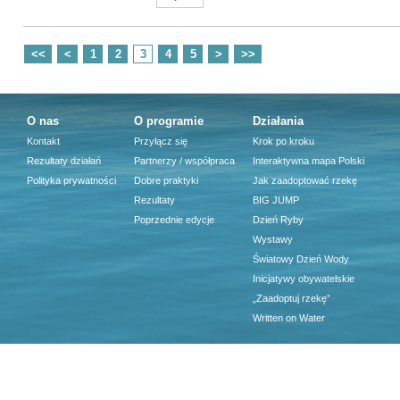
<<
<
1
2
3
4
5
>
>>
O nas
O programie
Działania
Kontakt
Przyłącz się
Krok po kroku
Rezultaty działań
Partnerzy / współpraca
Interaktywna mapa Polski
Polityka prywatności
Dobre praktyki
Jak zaadoptować rzekę
Rezultaty
BIG JUMP
Poprzednie edycje
Dzień Ryby
Wystawy
Światowy Dzień Wody
Inicjatywy obywatelskie
„Zaadoptuj rzekę”
Written on Water