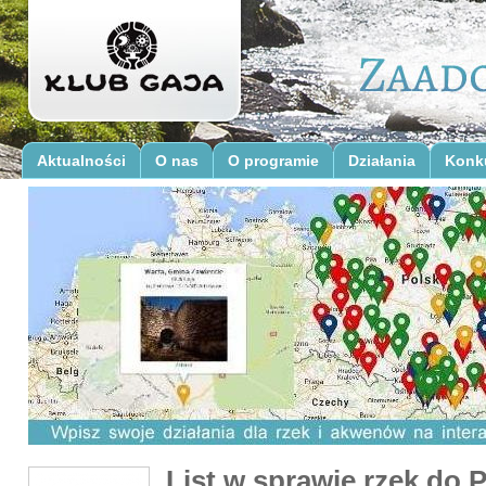
Aktualności
O nas
O programie
Działania
Konk
List w sprawie rzek do 