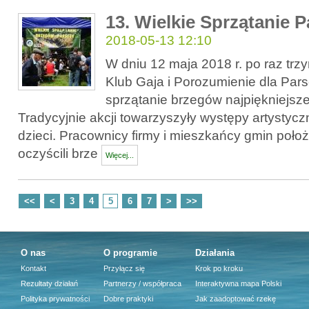
13. Wielkie Sprzątanie P
2018-05-13 12:10
W dniu 12 maja 2018 r. po raz trzy
Klub Gaja i Porozumienie dla Pars
sprzątanie brzegów najpiękniejszej
Tradycyjnie akcji towarzyszyły występy artystycz
dzieci. Pracownicy firmy i mieszkańcy gmin poł
oczyścili brze
Więcej...
<<
<
3
4
5
6
7
>
>>
O nas
O programie
Działania
Kontakt
Przyłącz się
Krok po kroku
Rezultaty działań
Partnerzy / współpraca
Interaktywna mapa Polski
Polityka prywatności
Dobre praktyki
Jak zaadoptować rzekę