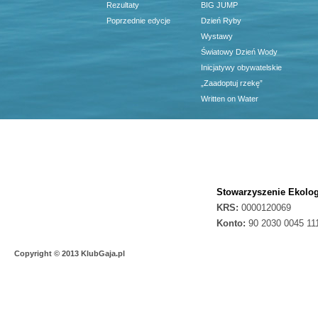
Rezultaty
BIG JUMP
Poprzednie edycje
Dzień Ryby
Wystawy
Światowy Dzień Wody
Inicjatywy obywatelskie
„Zaadoptuj rzekę”
Written on Water
Stowarzyszenie Ekolog
KRS:
0000120069
Konto:
90 2030 0045 11
Copyright © 2013 KlubGaja.pl