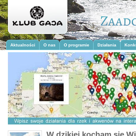
Aktualności
O nas
O programie
Działania
Konk
W dzikiej kocham się Wi