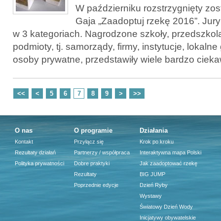
W październiku rozstrzygnięty zos
Gaja „Zaadoptuj rzekę 2016”. Jury
w 3 kategoriach. Nagrodzone szkoły, przedszkola
podmioty, tj. samorządy, firmy, instytucje, lokalne
osoby prywatne, przedstawiły wiele bardzo cieka
<<
<
5
6
7
8
9
>
>>
O nas
O programie
Działania
Kontakt
Przyłącz się
Krok po kroku
Rezultaty działań
Partnerzy / współpraca
Interaktywna mapa Polski
Polityka prywatności
Dobre praktyki
Jak zaadoptować rzekę
Rezultaty
BIG JUMP
Poprzednie edycje
Dzień Ryby
Wystawy
Światowy Dzień Wody
Inicjatywy obywatelskie