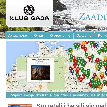
Aktualności
O nas
O programie
Działania
Konk
Sprzątali i bawili się na