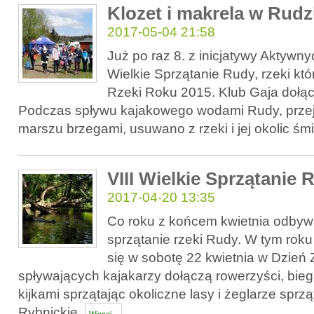
Klozet i makrela w Rudz
2017-05-04 21:58
Już po raz 8. z inicjatywy Aktyw
Wielkie Sprzątanie Rudy, rzeki któ
Rzeki Roku 2015. Klub Gaja dołącz
Podczas spływu kajakowego wodami Rudy, przej
marszu brzegami, usuwano z rzeki i jej okolic śm
VIII Wielkie Sprzątanie 
2017-04-20 13:35
Co roku z końcem kwietnia odby
sprzątanie rzeki Rudy. W tym rok
się w sobotę 22 kwietnia w Dzień 
spływających kajakarzy dołączą rowerzyści, bie
kijkami sprzątając okoliczne lasy i żeglarze sprzą
Rybnickie.